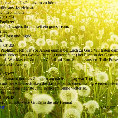
ehemaligen Ur-Paplitzern zu hören.
rüße aus der Heimat!
lich geb. Thom
20:01:54
Paplitzer!
te ich sagen, ihr alle seit ein gutes Team.
r so.
se Horst und Ingrid
ik
20:01:02
"Paplitzer". Ich war vor Jahren einmal bei Euch zu Gast. Wir traten dam
tout Voices" aus Geseke/Büren (Ostwestfalen) bei Euch in der Gaststät
f. War klasse. Bin durch Zufall auf Eure Seite gestossen. Tolle Präse
elefeld - Andre
ch
19:59:57
onsfastnacht und das Zempern am nächsten Tag war Top.
 uns bei Allen bedanken die das Fest zu so einem Erfolg werden ließen
chon auf das nächste Jahr, in diesem Sinne weiter so.
chwinzer
19:58:48
ternetauftritt. Viele Grüße in die alte Heimat
ter
Anzeigen: