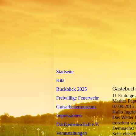
Startseite
Kita
Gästebuch
Rückblick 2025
11 Einträge 
Freiwillige Feuerwehr
Marlies Pap
07.09.2015
Gutsarbeitermuseum
Hallo Ingrid
Impressionen
Das Wetter h
trotzdem wa
Dorfgemeinschaft e.V.
Demnächst 
Veranstaltungen
Seite einstel