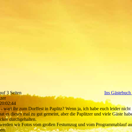
auf 3 Seiten
Ins Gästebuch 
tzer
20:02:44
 - wart ihr zum Dorffest in Paplitz? Wenn ja, ich habe euch leider nicht
at es dieses mal zu gut gemeint, aber die Paplitzer und viele Gäste hab
cker durchgehalten.
werden wir Fotos vom großen Festumzug und vom Programmablauf auf
len.