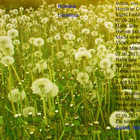
Schön, von 
Kontakte
Herzliche G
Ingrid Fröh
Gästebuch
07.09.2015
Hallo, liebe 
Hiermit möch
Macht weite
Viele Grues
André Miln
07.09.2015
Hallo liebe 
der Band "S
Hannemann au
Gruss aus Bi
Karin Mars
07.09.2015
Die Traditi
Wir möchten
freuen uns s
Wolfgang S
07.09.2015
Ein toller In
Zurück
Wei