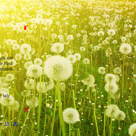
als mit
te Paul
ntation.
. Wir
 5
10
20